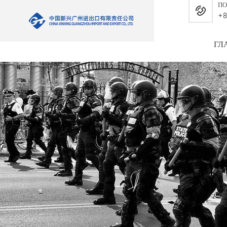
ПО
+8
ГЛ