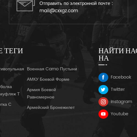
Отправить по электронной почте :
mail@cxxgz.com
Е ТЕГИ
НАЙТИ НА
НА
тивопульная
Военная Camo Пустыни
Facebook
АМКУ Боевой Форме
болка
Twitter
Армия Боевой
амуфляж Т
Равномерное
Instagram
ртка С
Армейский Бронежилет
Youtube