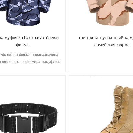
 камуфляж dpm acu боевая
три цвета пустынный ка
форма
армейская форма
муфляжная форма предназначена
нного флота всего мира. камуфляж
мультикам подходит большинство
одных батальных полей, таких как
океан, река, озеро и т. д.