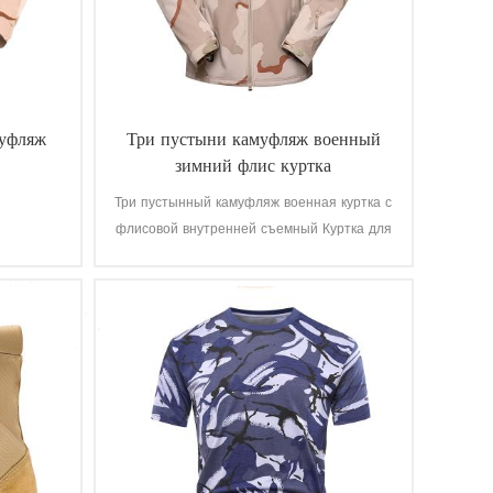
муфляж
Три пустыни камуфляж военный
зимний флис куртка
Три пустынный камуфляж военная куртка с
флисовой внутренней съемный Куртка для
военных солдат. Основной материал-100%
полиэстер, процесс плетения ткани.