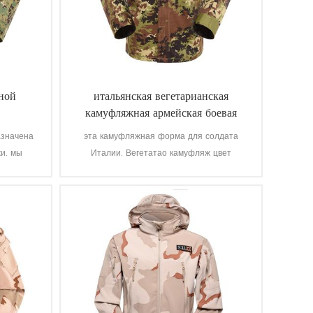
ной
итальянская вегетарианская
камуфляжная армейская боевая
форма
азначена
эта камуфляжная форма для солдата
и. мы
Италии. Вегетатао камуфляж цвет
ани до
мультикам подходит поле, как итальянская
среда.