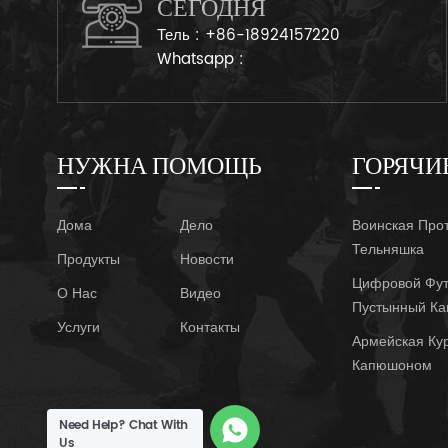
СЕГОДНЯ
Тель :
+86-18924157220
Whatsapp :
НУЖНА ПОМОЩЬ
ГОРЯЧИ
Дома
Дело
Воинская Про
Тельняшка
Продукты
Новости
Цифровой Фут
О Нас
Видео
Пустынный К
Услуги
Контакты
Армейская Ку
Капюшоном
Need Help? Chat With
Us