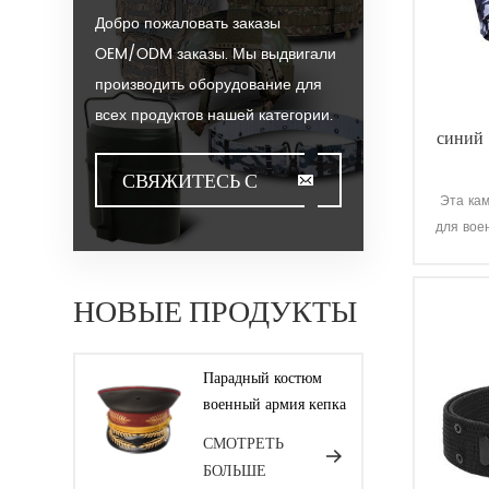
Добро пожаловать заказы
OEM/ODM заказы. Мы выдвигали
производить оборудование для
всех продуктов нашей категории.
синий
Мы можем положить ваш Логос
на наши горячие продажи модель
СВЯЖИТЕСЬ С
Эта ка
или помочь вам производить
для вое
НАМИ
заказы, когда вы встречаете
цвет 
toughissues. Мы помогаем
видов в
нашим потребительскую
НОВЫЕ ПРОДУКТЫ
ценность для проектирования и
разработки своей продукции, стоя
Парадный костюм
на творчество &ампер;
военный армия кепка
инновационные ноги. Мы
СМОТРЕТЬ
изготовляем продукты для наших
БОЛЬШЕ
клиентов с гарантией качества,