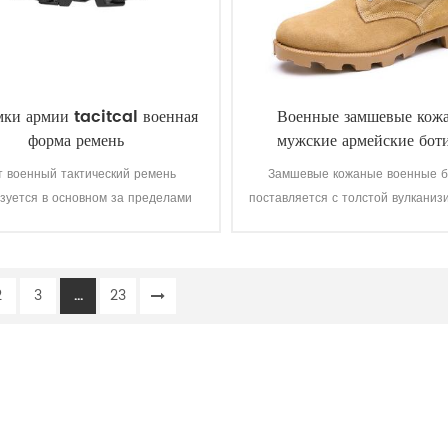
мки армии tacitcal военная
Военные замшевые кож
форма ремень
мужские армейские бот
т военный тактический ремень
Замшевые кожаные военные б
зуется в основном за пределами
поставляется с толстой вулканиз
униформа солдат.
резины рифленая Панама подо
повышения тяги в то время к
находитесь в движении. Высокое
2
3
...
23
натуральной кожи для дости
хорошего качества, прочный, у
дышащий. С опциональн
водонепроницаемый, маслост
огнестойкие, функция коло
доказательство.