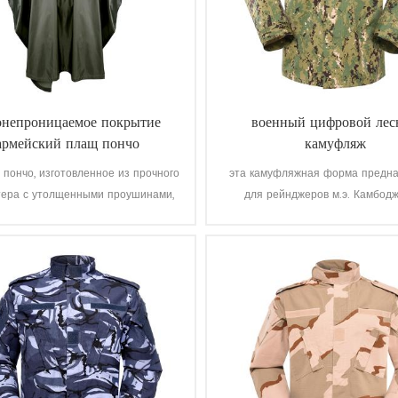
онепроницаемое покрытие
военный цифровой лес
армейский плащ пончо
камуфляж
 пончо, изготовленное из прочного
эта камуфляжная форма предн
тера с утолщенными проушинами,
для рейнджеров м.э. Камбодж
еспечивает лучшую защиту от
разработали его от серой тк
сферных воздействий, обладает
готового продукта.
отталкивающими свойствами и
ычайно устойчиво к истиранию и
разрывам.