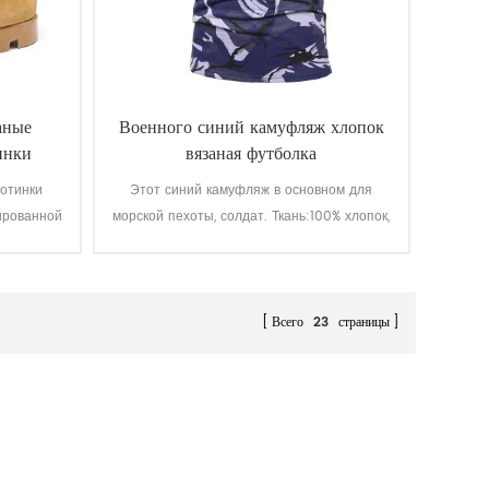
аные
Военного синий камуфляж хлопок
инки
вязаная футболка
отинки
Этот синий камуфляж в основном для
ированной
морской пехоты, солдат. Ткань:100% хлопок,
шва для
трикотажные, 160 г, мягкая и удобная,
ак вы
дышащий и хорошее поглощение пота,
 качество
быстрота цвета освещения, мытье и
жения
растирание-это уровень 3-4
Всего
23
страницы
добный,
о
ойкие,
то-