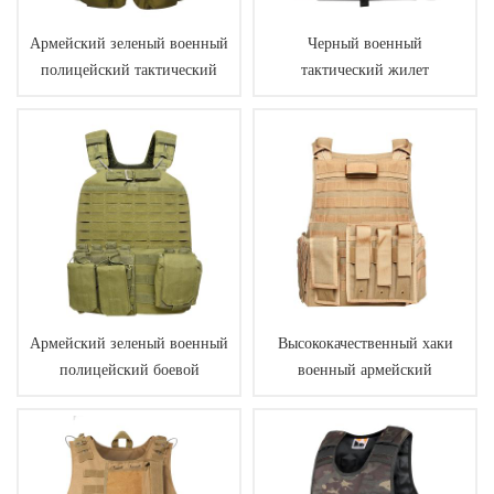
Армейский зеленый военный
Черный военный
полицейский тактический
тактический жилет
жилет с чехлами
бронежилет
пуленепробиваемый
Армейский зеленый военный
Высококачественный хаки
полицейский боевой
военный армейский
охотничий тактический
полицейский боевой
жилет
тактический жилет