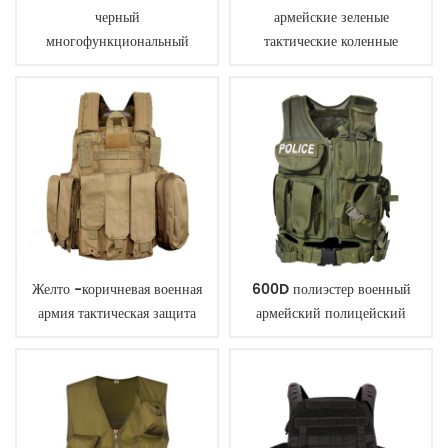
черный
армейские зеленые
многофункциональный
тактические коленные
военный тактический пояс
подушки
Желто -коричневая военная
600D полиэстер военный
армия тактическая защита
армейский полицейский
полиции с мешочками
тактический жилет