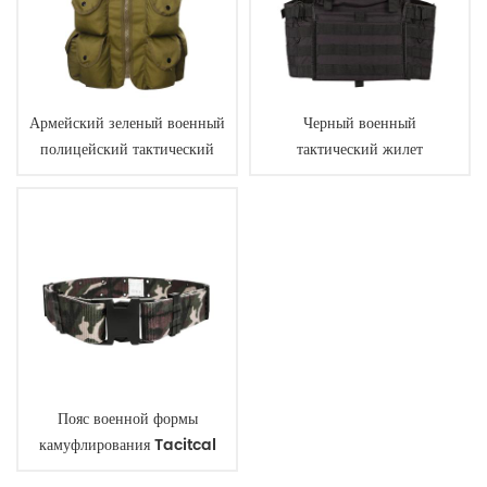
Армейский зеленый военный
Черный военный
полицейский тактический
тактический жилет
жилет с чехлами
бронежилет
пуленепробиваемый
Пояс военной формы
камуфлирования Tacitcal
регулируемый равномерный