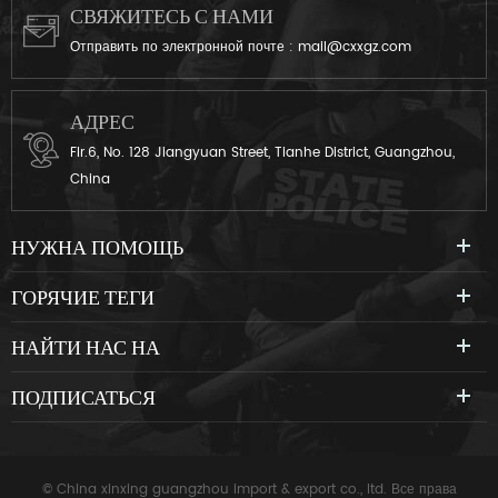
СВЯЖИТЕСЬ С НАМИ
Отправить по электронной почте :
mail@cxxgz.com
АДРЕС
Flr.6, No. 128 Jiangyuan Street, Tianhe District, Guangzhou,
China
НУЖНА ПОМОЩЬ
ГОРЯЧИЕ ТЕГИ
НАЙТИ НАС НА
ПОДПИСАТЬСЯ
© China xinxing guangzhou import & export co., ltd. Все права