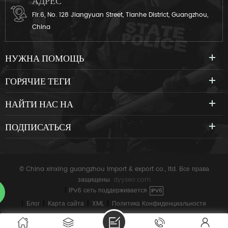
АДРЕС
Flr.6, No. 128 Jiangyuan Street, Tianhe District, Guangzhou,
China
НУЖНА ПОМОЩЬ
ГОРЯЧИЕ ТЕГИ
НАЙТИ НАС НА
ПОДПИСАТЬСЯ
© China xinxing guangzhou import & export co., ltd. Все права
защищены.
dyyseo.com
|
IPv6 сеть поддерживается
IPV6
|
Блог
|
Карта сайта
|
XML
|
Политика Конфиденциальности