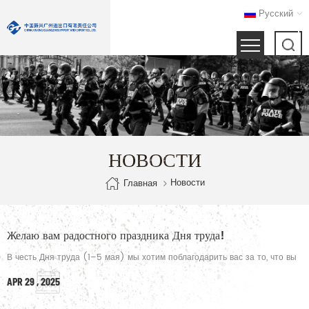
Русский
НОВОСТИ
Новости
Главная
Желаю вам радостного праздника Дня труда!
В честь Дня труда (1–5 мая) мы хотим поблагодарить вас за то, что вы
стали частью нашего пути.Пока наша команда делает небольшой
APR 29 , 2025
перерыв для подзарядки, наша приверженность вам остается
неизменной. Не стесняйтесь отправлять запросы или запросы по