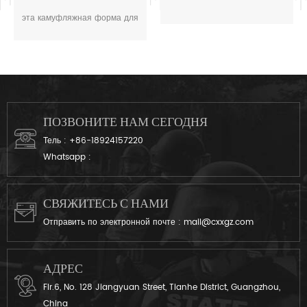
боевая форма
эта камуфляжная форма для
солдата Италии. Вегетатао
камуфляж цвет мультикам
подходит поле, как
итальянская среда.
ПОЗВОНИТЕ НАМ СЕГОДНЯ
Тель :
+86-18924157220
Whatsapp :
СВЯЖИТЕСЬ С НАМИ
Отправить по электронной почте :
mail@cxxgz.com
АДРЕС
Flr.6, No. 128 Jiangyuan Street, Tianhe District, Guangzhou,
China