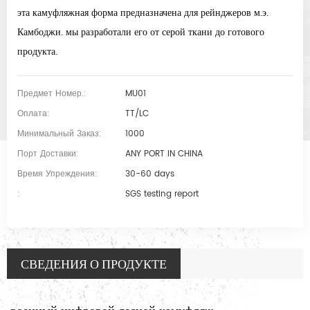
эта камуфляжная форма предназначена для рейнджеров м.э.
Камбоджи. мы разработали его от серой ткани до готового
продукта.
Предмет Номер.:
MU01
Оплата:
TT/LC
Минимальный Заказ:
1000
Порт Доставки:
ANY PORT IN CHINA
Время Упреждения:
30-60 days
:
SGS testing report
СВЕДЕНИЯ О ПРОДУКТЕ