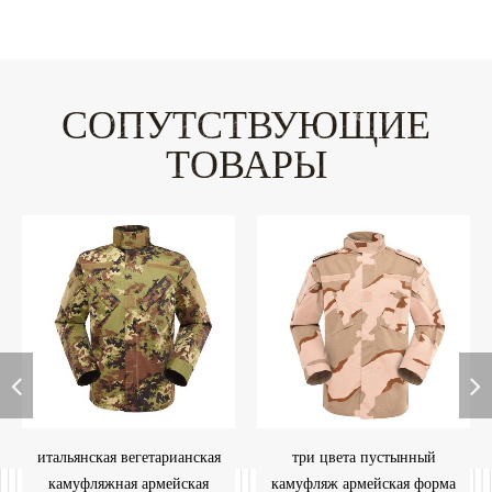
СОПУТСТВУЮЩИЕ
ТОВАРЫ
итальянская вегетарианская
три цвета пустынный
камуфляжная армейская
камуфляж армейская форма