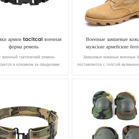
мки армии tacitcal военная
Военные замшевые кож
форма ремень
мужские армейские бот
т военный тактический ремень
Замшевые кожаные военные б
зуется в основном за пределами
поставляется с толстой вулканиз
униформа солдат.
резины рифленая Панама подо
повышения тяги в то время к
находитесь в движении. Высокое
натуральной кожи для дости
хорошего качества, прочный, у
дышащий. С опциональн
водонепроницаемый, маслост
огнестойкие, функция коло
доказательство.