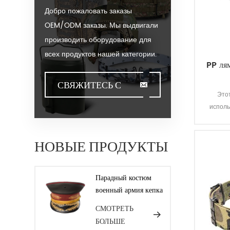
Добро пожаловать заказы
OEM/ODM заказы. Мы выдвигали
производить оборудование для
всех продуктов нашей категории.
PP ля
Мы можем положить ваш Логос
на наши горячие продажи модель
СВЯЖИТЕСЬ С
Это
или помочь вам производить
исполь
НАМИ
заказы, когда вы встречаете
toughissues. Мы помогаем
нашим потребительскую
НОВЫЕ ПРОДУКТЫ
ценность для проектирования и
разработки своей продукции, стоя
Парадный костюм
на творчество &ампер;
военный армия кепка
инновационные ноги. Мы
СМОТРЕТЬ
изготовляем продукты для наших
БОЛЬШЕ
клиентов с гарантией качества,