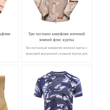
муфляж
Три пустыни камуфляж военный
зимний флис куртка
Три пустынный камуфляж военная куртка с
флисовой внутренней съемный Куртка для
военных солдат. Основной материал-100%
полиэстер, процесс плетения ткани.