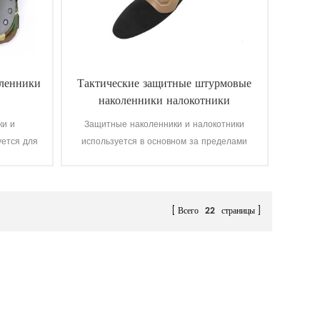
оленники
Тактические защитные штурмовые
наколенники налокотники
ки и
Защитные наколенники и налокотники
уется для
используется в основном за пределами
асности,
военной форме.
Всего
22
страницы