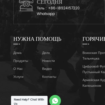
СЕГОДНЯ
Тель :
+86-18924157220
Whatsapp :
НУЖНА ПОМОЩЬ
ГОРЯЧИ
Дома
Дело
Воинская Про
Тельняшка
Продукты
Новости
Цифровой Фут
О Нас
Видео
Пустынный К
Услуги
Контакты
Армейская Ку
Капюшоном
Need Help? Chat With
Us