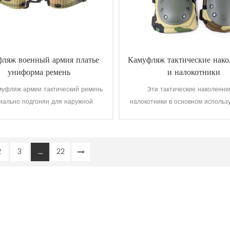
ляж военный армия платье
Камуфляж тактические нак
униформа ремень
и налокотники
муфляж армии тактический ремень
Эти тактические наколенни
иально подгонян для наружной
налокотники в основном использ
военной форме.
военных, армии, полиции, безоп
Мужчины, работы и т. д.
2
3
...
22