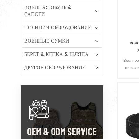
ВОЕННАЯ ОБУВЬ &
САПОГИ
ПОЛИЦИЯ ОБОРУДОВАНИЕ
ВОЕННЫЕ СУМКИ
вод
БЕРЕТ & КЕПКА & ШЛЯПА
Военное
ДРУГОЕ ОБОРУДОВАНИЕ
полиэс
об
атмо
водо
чрезв
OEM & ODM SERVICE