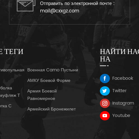
Отправить по электронной почте :
mail@cxxgz.com
Е ТЕГИ
НАЙТИ НА
НА
тивопульная
Военная Camo Пустыни
Facebook
АМКУ Боевой Форме
болка
Twitter
Армия Боевой
амуфляж Т
Равномерное
Instagram
ртка С
Армейский Бронежилет
Youtube