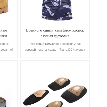
аные
Военного синий камуфляж хлопок
инки
вязаная футболка
отинки
Этот синий камуфляж в основном для
ированной
морской пехоты, солдат. Ткань:100% хлопок,
шва для
трикотажные, 160 г, мягкая и удобная,
ак вы
дышащий и хорошее поглощение пота,
 качество
быстрота цвета освещения, мытье и
жения
растирание-это уровень 3-4
добный,
о
ойкие,
то-