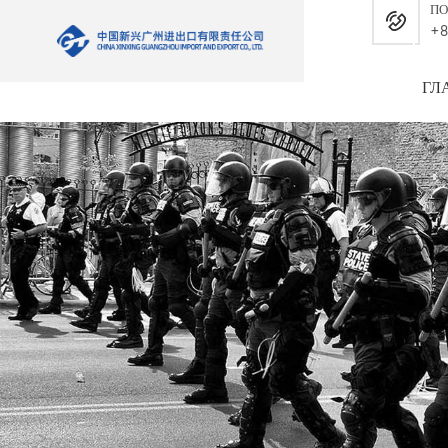
ПО
+8
ГЛ