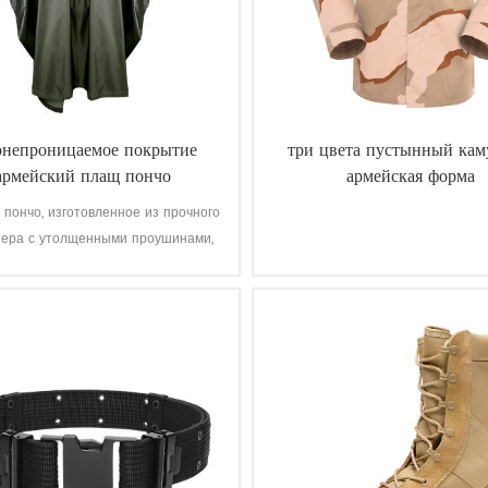
онепроницаемое покрытие
три цвета пустынный ка
армейский плащ пончо
армейская форма
 пончо, изготовленное из прочного
тера с утолщенными проушинами,
еспечивает лучшую защиту от
сферных воздействий, обладает
отталкивающими свойствами и
ычайно устойчиво к истиранию и
разрывам.