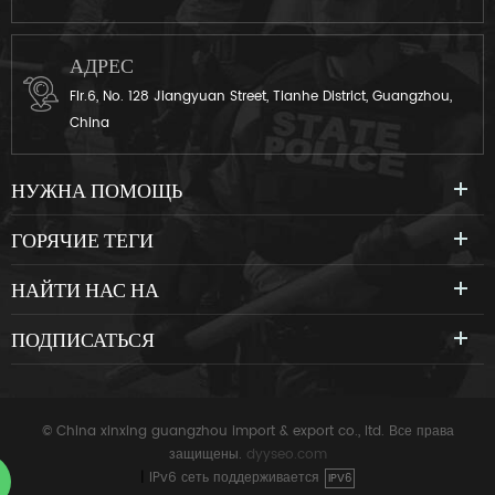
АДРЕС
Flr.6, No. 128 Jiangyuan Street, Tianhe District, Guangzhou,
China
НУЖНА ПОМОЩЬ
ГОРЯЧИЕ ТЕГИ
НАЙТИ НАС НА
ПОДПИСАТЬСЯ
© China xinxing guangzhou import & export co., ltd. Все права
защищены.
dyyseo.com
|
IPv6 сеть поддерживается
IPV6