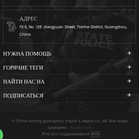
АДРЕС
Flr.6, No. 128 Jiangyuan Street, Tianhe District, Guangzhou,
China
НУЖНА ПОМОЩЬ
ГОРЯЧИЕ ТЕГИ
НАЙТИ НАС НА
ПОДПИСАТЬСЯ
© China xinxing guangzhou import & export co., ltd. Все права
защищены.
dyyseo.com
|
IPv6 сеть поддерживается
IPV6