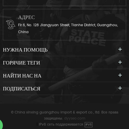
АДРЕС
Flr.6, No. 128 Jiangyuan Street, Tianhe District, Guangzhou,
China
НУЖНА ПОМОЩЬ
ГОРЯЧИЕ ТЕГИ
НАЙТИ НАС НА
ПОДПИСАТЬСЯ
© China xinxing guangzhou import & export co., ltd. Все права
защищены.
dyyseo.com
|
IPv6 сеть поддерживается
IPV6