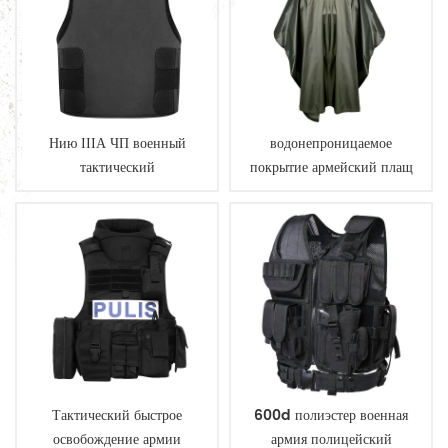
Нию ІІІА ЧП военный
водонепроницаемое
тактический
покрытие армейский плащ
пуленепробиваемый жилет
пончо
скрыть
Тактический быстрое
600d полиэстер военная
освобождение армии
армия полицейский