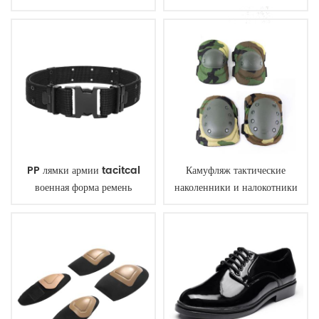
арамидных бронежилет
тактический жилет
PP лямки армии tacitcal
Камуфляж тактические
военная форма ремень
наколенники и налокотники