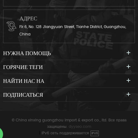
АДРЕС
Flr.6, No. 128 Jiangyuan Street, Tianhe District, Guangzhou,
China
НУЖНА ПОМОЩЬ
ГОРЯЧИЕ ТЕГИ
НАЙТИ НАС НА
ПОДПИСАТЬСЯ
© China xinxing guangzhou import & export co., ltd. Все права
защищены.
dyyseo.com
|
IPv6 сеть поддерживается
IPV6