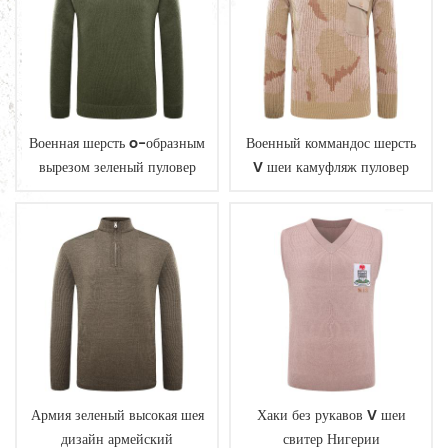
Военная шерсть o-образным
Военный коммандос шерсть
вырезом зеленый пуловер
V шеи камуфляж пуловер
человек свитер
человек свитер
Армия зеленый высокая шея
Хаки без рукавов V шеи
дизайн армейский
свитер Нигерии