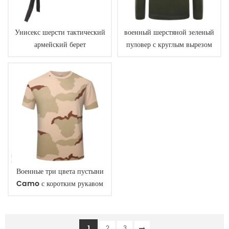
Унисекс шерсти тактический
военный шерстяной зеленый
армейский берет
пуловер с круглым вырезом
мужской свитер
Военные три цвета пустыни
Camo с коротким рукавом
футболка
1
2
3