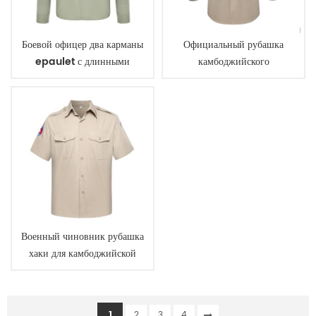
Боевой офицер два карманы
Официальный рубашка
epaulet с длинными
камбоджийского
рукавами рубашка
иммиграционного хаки
кафедра
Военный чиновник рубашка
хаки для камбоджийской
полиции
1
2
3
4