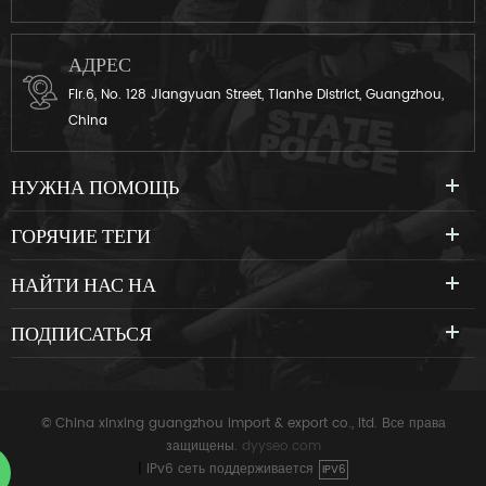
АДРЕС
Flr.6, No. 128 Jiangyuan Street, Tianhe District, Guangzhou,
China
НУЖНА ПОМОЩЬ
ГОРЯЧИЕ ТЕГИ
НАЙТИ НАС НА
ПОДПИСАТЬСЯ
© China xinxing guangzhou import & export co., ltd. Все права
защищены.
dyyseo.com
|
IPv6 сеть поддерживается
IPV6