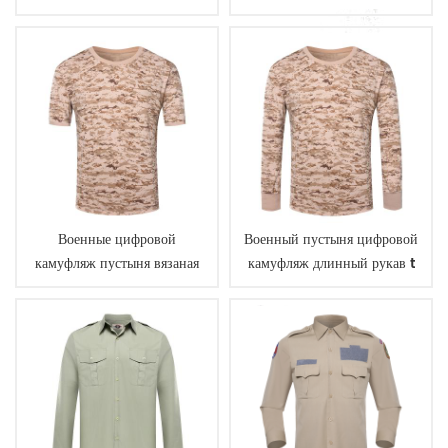
V шеи свитер
Военные цифровой
Военный пустыня цифровой
камуфляж пустыня вязаная
камуфляж длинный рукав t
футболка
рубашка