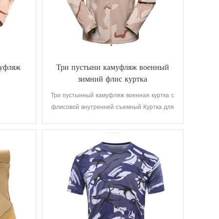
муфляж
Три пустыни камуфляж военный
зимний флис куртка
Три пустынный камуфляж военная куртка с
флисовой внутренней съемный Куртка для
военных солдат. Основной материал-100%
полиэстер, процесс плетения ткани.