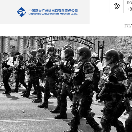
ПО
+8
ГЛ