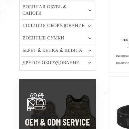
ВОЕННАЯ ОБУВЬ &
САПОГИ
ПОЛИЦИЯ ОБОРУДОВАНИЕ
ВОЕННЫЕ СУМКИ
вод
БЕРЕТ & КЕПКА & ШЛЯПА
Военное
ДРУГОЕ ОБОРУДОВАНИЕ
полиэс
об
атмо
водо
чрезв
OEM & ODM SERVICE