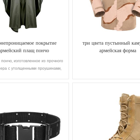
онепроницаемое покрытие
три цвета пустынный ка
армейский плащ пончо
армейская форма
 пончо, изготовленное из прочного
тера с утолщенными проушинами,
еспечивает лучшую защиту от
сферных воздействий, обладает
отталкивающими свойствами и
ычайно устойчиво к истиранию и
разрывам.