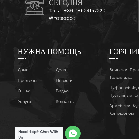
СЕГОДНЯ
Тель :
+86-18924157220
Whatsapp :
НУЖНА ПОМОЩЬ
ГОРЯЧИ
Дома
Дело
Воинская Про
Тельняшка
Продукты
Новости
Цифровой Фут
О Нас
Видео
Пустынный К
Услуги
Контакты
Армейская Ку
Капюшоном
Need Help? Chat With
Us