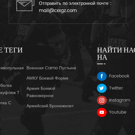
Отправить по электронной почте :
mail@cxxgz.com
Е ТЕГИ
НАЙТИ НА
НА
тивопульная
Военная Camo Пустыни
Facebook
АМКУ Боевой Форме
болка
Twitter
Армия Боевой
амуфляж Т
Равномерное
Instagram
ртка С
Армейский Бронежилет
Youtube