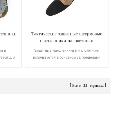
оленники
Тактические защитные штурмовые
наколенники налокотники
ки и
Защитные наколенники и налокотники
уется для
используется в основном за пределами
асности,
военной форме.
Всего
22
страницы