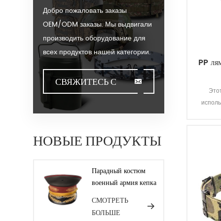
Добро пожаловать заказы
OEM/ODM заказы. Мы выдвигали
производить оборудование для
всех продуктов нашей категории.
PP ля
Мы можем положить ваш Логос
на наши горячие продажи модель
СВЯЖИТЕСЬ С
Это
или помочь вам производить
исполь
НАМИ
заказы, когда вы встречаете
toughissues. Мы помогаем
нашим потребительскую
НОВЫЕ ПРОДУКТЫ
ценность для проектирования и
разработки своей продукции, стоя
Парадный костюм
на творчество &ампер;
военный армия кепка
инновационные ноги. Мы
СМОТРЕТЬ
изготовляем продукты для наших
БОЛЬШЕ
клиентов с гарантией качества,