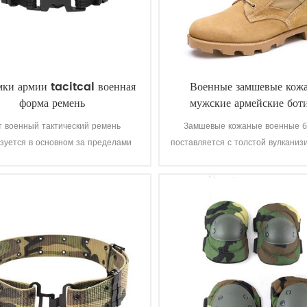
мки армии tacitcal военная
Военные замшевые кож
форма ремень
мужские армейские бот
т военный тактический ремень
Замшевые кожаные военные б
зуется в основном за пределами
поставляется с толстой вулканиз
униформа солдат.
резины рифленая Панама подо
повышения тяги в то время к
находитесь в движении. Высокое
натуральной кожи для дости
хорошего качества, прочный, у
дышащий. С опциональн
водонепроницаемый, маслост
огнестойкие, функция коло
доказательство.