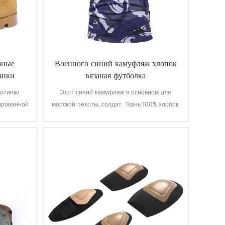
аные
Военного синий камуфляж хлопок
инки
вязаная футболка
отинки
Этот синий камуфляж в основном для
ированной
морской пехоты, солдат. Ткань:100% хлопок,
шва для
трикотажные, 160 г, мягкая и удобная,
ак вы
дышащий и хорошее поглощение пота,
 качество
быстрота цвета освещения, мытье и
жения
растирание-это уровень 3-4
добный,
о
ойкие,
то-