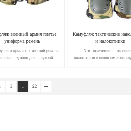
ляж военный армия платье
Камуфляж тактические нак
униформа ремень
и налокотники
муфляж армии тактический ремень
Эти тактические наколенни
иально подгонян для наружной
налокотники в основном использ
военной форме.
военных, армии, полиции, безоп
Мужчины, работы и т. д.
2
3
...
22