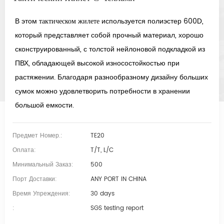
В этом
тактическом жилете
используется полиэстер 600D,
который представляет собой прочный материал, хорошо
сконструированный, с толстой нейлоновой подкладкой из
ПВХ, обладающей высокой износостойкостью при
растяжении. Благодаря разнообразному дизайну больших
сумок можно удовлетворить потребности в хранении
большой емкости.
Предмет Номер.:
TE20
Оплата:
T/T, L/C
Минимальный Заказ:
500
Порт Доставки:
ANY PORT IN CHINA
Время Упреждения:
30 days
:
SGS testing report