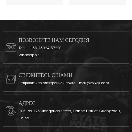
светоотражающий жилет
жилет плиты перевозчик
предназначен в основном
предлагает лучший опыт
для полиции.
ношения в военной области
и подготовки кроссфит.
ПОЗВОНИТЕ НАМ СЕГОДНЯ
Тель :
+86-18924157220
Whatsapp :
СВЯЖИТЕСЬ С НАМИ
Отправить по электронной почте :
mail@cxxgz.com
АДРЕС
Flr.6, No. 128 Jiangyuan Street, Tianhe District, Guangzhou,
China