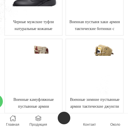
Черные мужские туфли
Военная пустыня хаки армия
натуральные кожаные
тактические ботинки с
военные боевые джунгли
молнией
Военные камуфляжные
Военные зимние пустынные
пустынные армии
армии тактические джунгли
тактические ботинки с
сапоги с молнией
молнией
высокое качество дышащий
Главная
Продукция
Контакт
Около