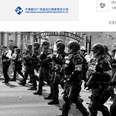
ПО
+8
ГЛ