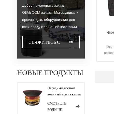
Добро пожаловать заказы
OEM/ODM заказы. Мы выдвигали
производить оборудование для
всех продуктов нашей категории.
Чер
Мы можем положить ваш Логос
на наши горячие продажи модель
СВЯЖИТЕСЬ С
Этот
или помочь вам производить
основ
НАМИ
заказы, когда вы встречаете
пул
toughissues. Мы помогаем
право
нашим потребительскую
НОВЫЕ ПРОДУКТЫ
Може
ценность для проектирования и
такти
разработки своей продукции, стоя
в
Парадный костюм
п
на творчество &ампер;
военный армия кепка
инновационные ноги. Мы
СМОТРЕТЬ
изготовляем продукты для наших
БОЛЬШЕ
клиентов с гарантией качества,