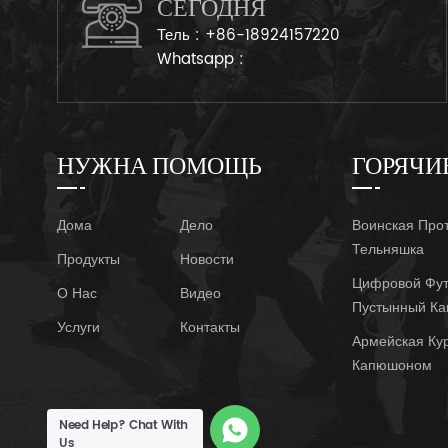
СЕГОДНЯ
Тель :
+86-18924157220
Whatsapp :
НУЖНА ПОМОЩЬ
ГОРЯЧИ
Дома
Дело
Воинская Про
Тельняшка
Продукты
Новости
Цифровой Фут
О Нас
Видео
Пустынный К
Услуги
Контакты
Армейская Ку
Капюшоном
Need Help? Chat With
Us