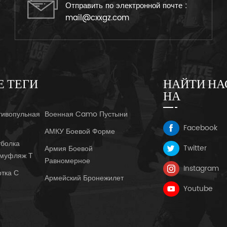
Отправить по электронной почте :
mail@cxxgz.com
Е ТЕГИ
НАЙТИ НА
НА
тивопульная
Военная Camo Пустыни
Facebook
АМКУ Боевой Форме
болка
Twitter
Армия Боевой
амуфляж Т
Равномерное
Instagram
ртка С
Армейский Бронежилет
Youtube