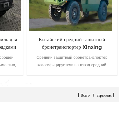
иль для
Китайский средний защитный
рядками
бронетранспортер Xinxing
ии
хорошей
Средний защитный бронетранспортер
имостью,
классифицируетсяв на взвод средний
ашина для
защитный бронетранспортер и средний
енных и
защитный бронетранспортер среднего
размера, подходит для боя в течение всего
дня/на всей территории и поддержка
Всего
1
страницы
миссий по доставке. Средний
бронетранспортёр среднего класса,
способный перевозить бронебойщика
класса, может выполнять функции огневой
поддержки, боевого управления,