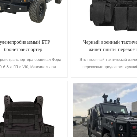
уленепробиваемый БТР
Черный военный тактич
бронетранспортер
жилет плиты перевоз
ронетранспортера оригинал Форд
Этот военный тактический жил
 6.8 л EFI с V10, Максимальная
перевозчик предлагает лучши
 130км/ч, он может загрузить 10-12
ношения в военной области и по
солдат на максимум.
кроссфит.