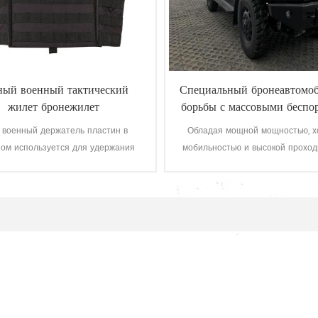
ный военный тактический
Специальный бронеавтомоб
жилет бронежилет
борьбы с массовыми беспо
пуленепробиваемый
для военных и полиц
 военный держатель пластин в
Обладая мощной мощностью, 
ном используется для удержания
мобильностью и высокой проход
енепробиваемых пластин для
это идеальная бронированная м
охранительных органов, армии.
борьбы с беспорядками для во
т использоваться отдельно как
полиции.
ческий жилет или бронежилет, с
нутренними карманами для
уленепробиваемых пластин.