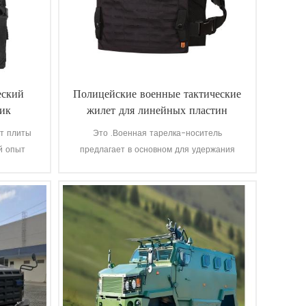
еский
Полицейские военные тактические
чик
жилет для линейных пластин
ет плиты
Это .Военная тарелка-носитель
й опыт
предлагает в основном для удержания
дготовки
пуленепробиваемой пластины для
правоохранительных органов, армия.