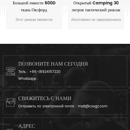
Большой емкости 600D
Открытый Camping 30
ткань Оксфорд
литров тактический рюкзак
водонепроницаемый
3P
Этот рюкзак является
Изготовлен из сверхпрочного
военный тактический
высокая производительность
воды и прочный 600D
рюкзак для охоты кемпинг
многоцелевой мешок,
Оксфорд,который является
который заполняет несколько
легкий,анти-коррозии,очень
ролей, из тактическое
прочная и жесткая и стойкая
нападение стаи охотничий
слеза.Высокая интенсивность
рюкзак в аварийную сумку.
и прочный.
ПОЗВОНИТЕ НАМ СЕГОДНЯ
Тель :
+86-18924157220
Whatsapp :
СВЯЖИТЕСЬ С НАМИ
Отправить по электронной почте :
mail@cxxgz.com
АДРЕС