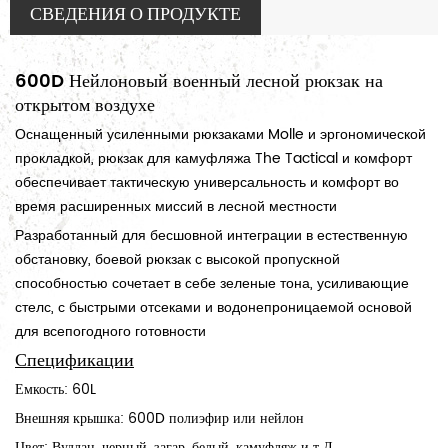
СВЕДЕНИЯ О ПРОДУКТЕ
600D Нейлоновый военный лесной рюкзак на
открытом воздухе
Оснащенный усиленными рюкзаками Molle и эргономической
прокладкой, рюкзак для камуфляжа The Tactical и комфорт
обеспечивает тактическую универсальность и комфорт во
время расширенных миссий в лесной местности
Разработанный для бесшовной интеграции в естественную
обстановку, боевой рюкзак с высокой пропускной
способностью сочетает в себе зеленые тона, усиливающие
стелс, с быстрыми отсеками и водонепроницаемой основой
для всепогодного готовности
Спецификации
Емкость: 60L
Внешняя крышка: 600D полиэфир или нейлон
Цвет: Вудлан, черный, загар, белый, камуфляж и т Д